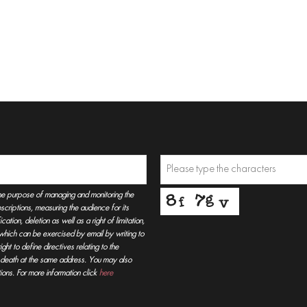
he purpose of managing and monitoring the
criptions, measuring the audience for its
tion, deletion as well as a right of limitation,
, which can be exercised by email by writing to
t to define directives relating to the
r death at the same address. You may also
ions. For more information click
here