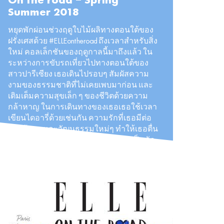
On the road – Spring
Summer 2018
หยุดพักผ่อนช่วงฤดูใบไม้ผลิทางตอนใต้ของ
ฝรั่งเศสด้วย #ELLEontheroad ถึงเวลาสำหรับสิ่ง
ใหม่ คอลเล็กชันของฤดูกาลนี้มาถึงแล้ว ใน
ระหว่างการขับรถเที่ยวไปทางตอนใต้ของ
สาวปารีเซียง เธอเดินไปรอบๆ สัมผัสความ
งามของธรรมชาติที่ไม่เคยเพบมาก่อน และ
เติมเต็มความสุขเล็ก ๆ ของชีวิตด้วยความ
กล้าหาญ ในการเดินทางของเธอเธอใช้เวลา
เขียนไดอารี่ด้วยเช่นกัน ความรักที่เธอมีต่อ
การค้นพบและวัฒนธรรมใหม่ๆ ทำให้เธอตื่น
เต้นบทกวีอย่างควบคุมไม่ได้ เธอช่างเป็นนัก
เดินทางที่สง่างามที่สุด
#ELLEontheroad #Parisiananywhere