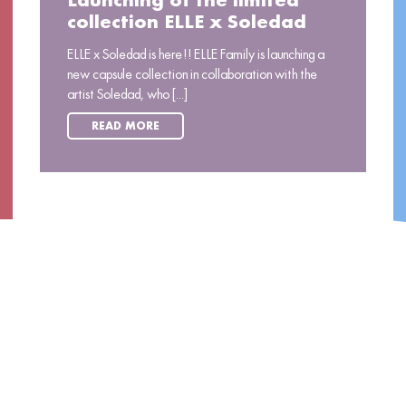
Launching of the limited
collection ELLE x Soledad
ELLE x Soledad is here!! ELLE Family is launching a
new capsule collection in collaboration with the
artist Soledad, who [...]
READ MORE