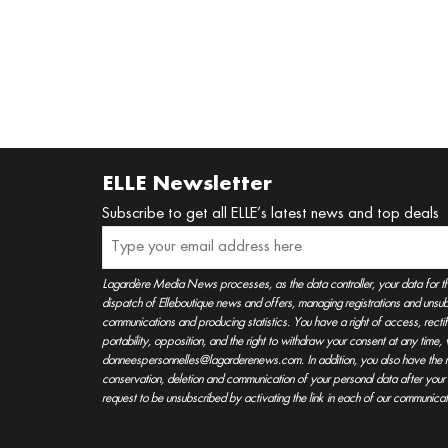
ELLE Newsletter
Subscribe to get all ELLE’s latest news and top deals
Lagardère Media News processes, as the data controller, your data for t
dispatch of Elleboutique news and offers, managing registrations and unsubs
communications and producing statistics. You have a right of access, rectifica
portability, opposition, and the right to withdraw your consent at any time
donneespersonnelles@lagarderenews.com. In addition, you also have the righ
conservation, deletion and communication of your personal data after you
request to be unsubscribed by activating the link in each of our communicat