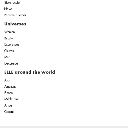
Store locator
News
Become a partner
Universes
Women
Beauty
Experiences
Children
Men
Decoration
ELLE around the world
Asia
Americas
Europe
Middle East
Africa
Oceania