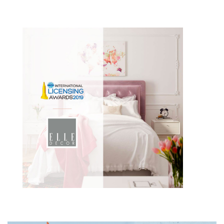
เรารอคอยที่ให้คุณติดตามเราได้จาก!#ELLEDecor
#Thebesthomeproducts
Read
more