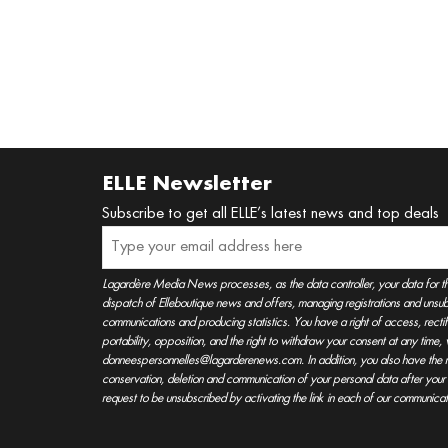
ELLE Newsletter
Subscribe to get all ELLE’s latest news and top deals
Lagardère Media News processes, as the data controller, your data for t
dispatch of Elleboutique news and offers, managing registrations and unsubs
communications and producing statistics. You have a right of access, rectifica
portability, opposition, and the right to withdraw your consent at any time
donneespersonnelles@lagarderenews.com. In addition, you also have the righ
conservation, deletion and communication of your personal data after you
request to be unsubscribed by activating the link in each of our communicat