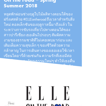
On the road – Spring
Summer 2018
หยุดพักผ่อนช่วงฤดูใบไม้ผลิทางตอนใต้ของ
ฝรั่งเศสด้วย #ELLEontheroad ถึงเวลาสำหรับสิ่ง
ใหม่ คอลเล็กชันของฤดูกาลนี้มาถึงแล้ว ใน
ระหว่างการขับรถเที่ยวไปทางตอนใต้ของ
สาวปารีเซียง เธอเดินไปรอบๆ สัมผัสความ
งามของธรรมชาติที่ไม่เคยเพบมาก่อน และ
เติมเต็มความสุขเล็ก ๆ ของชีวิตด้วยความ
กล้าหาญ ในการเดินทางของเธอเธอใช้เวลา
เขียนไดอารี่ด้วยเช่นกัน ความรักที่เธอมีต่อ
การค้นพบและวัฒนธรรมใหม่ๆ ทำให้เธอตื่น
เต้นบทกวีอย่างควบคุมไม่ได้ เธอช่างเป็นนัก
เดินทางที่สง่างามที่สุด
#ELLEontheroad #Parisiananywhere