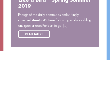
Like a Bird – Spring Summer
2019
Enough of the daily commutes and stiflingly
crowded streets: it’s time for our typically sparkling
and spontaneous Parisian to get [...]
READ MORE