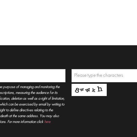
he purpose of managing and monitoring the
criptions, measuring the audience for its
tion, deletion as well as a right of limitation,
, which can be exercised by email by writing to
t to define directives relating to the
r death at the same address. You may also
ions. For more information click
here