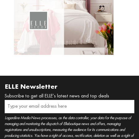
Read
more
ELLE Newsletter
Subscribe to get all ELLE’s latest news and top deals
Lagardère Media News processes, as the data controller, your data for the purpose of
managing and monitoring the dispatch of Elleboutique news and offers, managing
registrations and unsubscriptions, measuring the audience for its communications and
producing statistics. You have a right of access, rectification, deletion as well as a right of