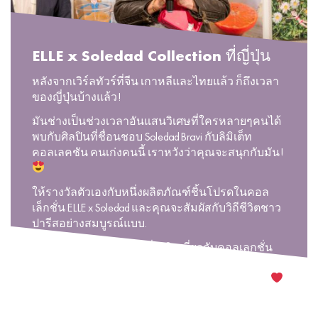
ELLE x Soledad Collection ที่ญี่ปุ่น
หลังจากเวิร์ลทัวร์ที่จีน เกาหลีและไทยแล้ว ก็ถึงเวลา
ของญี่ปุ่นบ้างแล้ว!
มันช่างเป็นช่วงเวลาอันแสนวิเศษที่ใครหลายๆคนได้
พบกับศิลปินที่ชื่อนชอบ Soledad Bravi กับลิมิเต็ท
คอลเลคชัน คนเก่งคนนี้ เราหวังว่าคุณจะสนุกกับมัน!
ให้รางวัลตัวเองกับหนึ่งผลิตภัณฑ์ชิ้นโปรดในคอล
เล็กชั่น ELLE x Soledad และคุณจะสัมผัสกับวิถีชีวิตชาว
ปารีสอย่างสมบูรณ์แบบ.
หากคุณต้องการเรียนรู้เพิ่มเติมเกี่ยวกับคอลเลกชั่น
นั้นติดตามเราได้ที่ @elleboutique และค้นพบเรื่องราว
ไฮไลท์ของเรา“ ELLExSoledad”! คุณจะประหลาดใจ
#Parisiananywhere #ELLExSoledad #ELLE [...]