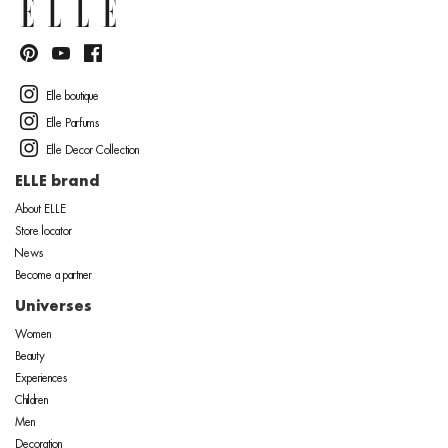
Elle boutique
Elle Parfums
Elle Decor Collection
ELLE brand
About ELLE
Store locator
News
Become a partner
Universes
Women
Beauty
Experiences
Children
Men
Decoration